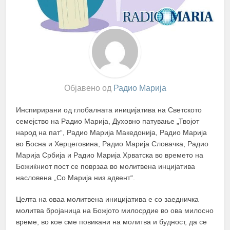
Објавено од
Радио Марија
Инспирирани од глобалната иницијатива на Светското
семејство на Радио Марија, Духовно патување „Твојот
народ на пат“, Радио Марија Македонија, Радио Марија
во Босна и Херцеговина, Радио Марија Словачка, Радио
Марија Србија и Радио Марија Хрватска во времето на
Божиќниот пост се поврзаа во молитвена инцијатива
насловена „Со Марија низ адвент“.
Целта на оваа молитвена иницијатива е со заедничка
молитва бројаница на Божјото милосрдие во ова милосно
време, во кое сме повикани на молитва и будност, да се