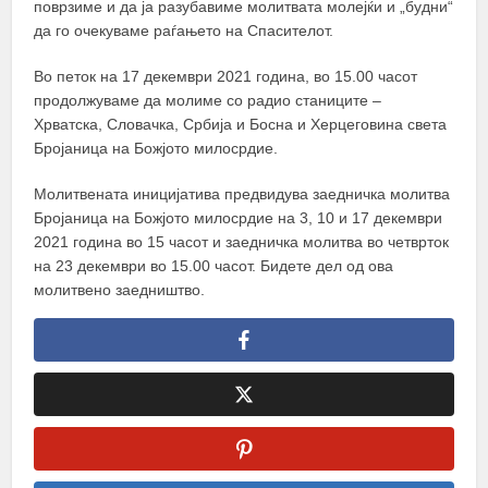
поврзиме и да ја разубавиме молитвата молејќи и „будни“
да го очекуваме раѓањето на Спасителот.
Во петок на 17 декември 2021 година, во 15.00 часот
продолжуваме да молиме со радио станиците –
Хрватска, Словачка, Србија и Босна и Херцеговина света
Бројаница на Божјото милосрдие.
Молитвената иницијатива предвидува заедничка молитва
Бројаница на Божјото милосрдие на 3, 10 и 17 декември
2021 година во 15 часот и заедничка молитва во четврток
на 23 декември во 15.00 часот. Бидете дел од ова
молитвено заедништво.