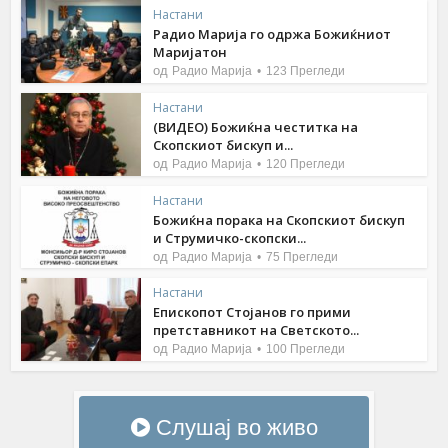
Настани
Радио Марија го одржа Божиќниот
Маријатон
од
Радио Марија
123 Прегледи
Настани
(ВИДЕО) Божиќна честитка на
Скопскиот бискуп и...
од
Радио Марија
120 Прегледи
Настани
Божиќна порака на Скопскиот бискуп
и Струмичко-скопски...
од
Радио Марија
75 Прегледи
Настани
Епископот Стојанов го прими
претставникот на Светското...
од
Радио Марија
100 Прегледи
Слушај во живо