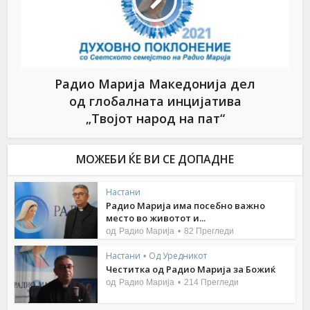
Радио Марија Македонија дел
од глобалната инцијатива
„Твојот народ на пат“
МОЖЕБИ ЌЕ ВИ СЕ ДОПАДНЕ
Настани
Радио Марија има посебно важно
место во животот и...
од
Радио Марија
82 Прегледи
Настани
Од Уредникот
•
Честитка од Радио Марија за Божиќ
од
Радио Марија
214 Прегледи