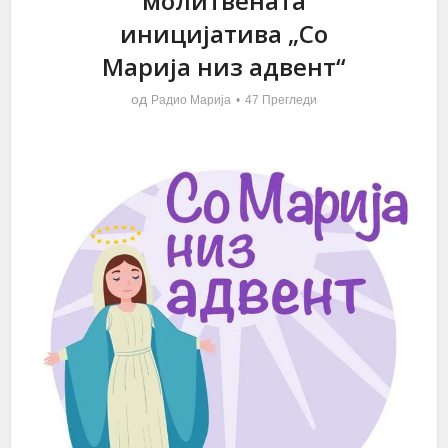
молитвената
иницијатива „Со
Марија низ адвент“
од
Радио Марија
47 Прегледи