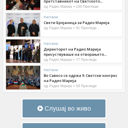
претставникот на Светското...
од
Радио Марија
100 Прегледи
Настани
Свети Бројаница за Радио Марија
од
Радио Марија
91 Прегледи
Настани
Директорот на Радио Марија
присуствуваше на отворањето...
од
Радио Марија
77 Прегледи
Настани
Во Савесо се одржа 9. Светски конгрес
на Радио Марија
од
Радио Марија
59 Прегледи
Слушај во живо