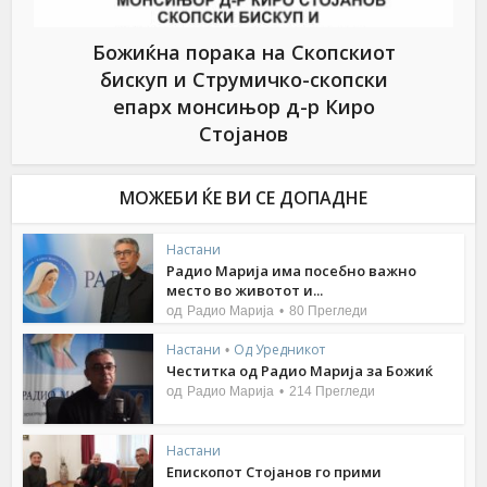
Божиќна порака на Скопскиот
бискуп и Струмичко-скопски
епарх монсињор д-р Киро
Стојанов
МОЖЕБИ ЌЕ ВИ СЕ ДОПАДНЕ
Настани
Радио Марија има посебно важно
место во животот и...
од
Радио Марија
80 Прегледи
Настани
Од Уредникот
•
Честитка од Радио Марија за Божиќ
од
Радио Марија
214 Прегледи
Настани
Епископот Стојанов го прими