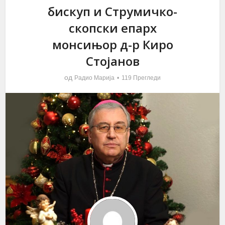
бискуп и Струмичко-
скопски епарх
монсињор д-р Киро
Стојанов
од
Радио Марија
119 Прегледи