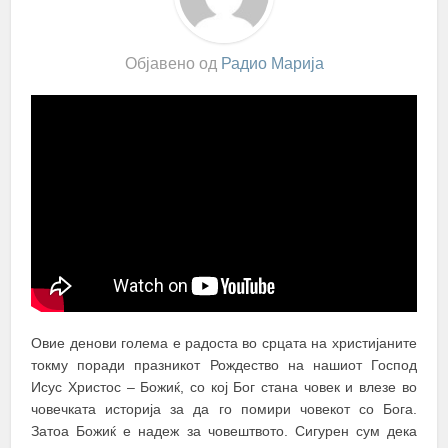
Објавено од
Радио Марија
Овие денови голема е радоста во срцата на христијаните
токму поради празникот Рождество на нашиот Господ
Исус Христос – Божиќ, со кој Бог стана човек и влезе во
човечката историја за да го помири човекот со Бога.
Затоа Божиќ е надеж за човештвото. Сигурен сум дека