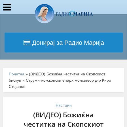
Донирај за Радио Марија
Почетна
»
(ВИДЕО) Божиќна честитка на Скопскиот
бискуп и Струмичко-скопски епарх монсињор д-р Киро
Стојанов
Настани
(ВИДЕО) Божиќна
честитка на Скопскиот