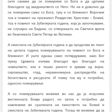
сите сакаме да се помириме со Бога и да црпиме
благодати од заедништвото со Него. Но не е доволно да
се помириме само со Бога, туку и со ближниот. Впрочем
тоа е повикот на празникот Рождество Христово – Божиќ,
тоа е повикот на Јубилејната година, која ја започнуваме,
не случајно на Бадник, со отворањето на Светата врата
во базиликата Свети Петар во Ватикан.
А смислата на Јубилејната година е да продолжи во текот
на целата година помирувањето на човекот со Бога и
ближниот. И уште еднаш само потврдуваме, како Бог
преку Црквата излева благодат врз благодат на
човештвото, кое е тешко рането и крвави од војни,
сиромаштво, глад, нерамномерна распределба на
богатствата и ресурсите. И токму тоа му е потребно,
односно помирување.
А со помирувањето можеме во нас да ја искусиме
вистинската Божја радост, но затоа е потребно да
навлеземе во суштината на таинството на Божиќ и
смислата на Јубилејната година. Тогаш ќе можеме да ја