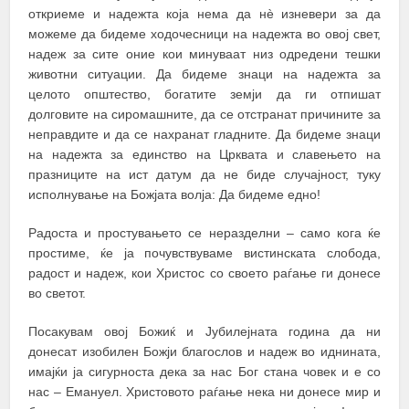
откриеме и надежта која нема да нè изневери за да
можеме да бидеме ходочесници на надежта во овој свет,
надеж за сите оние кои минуваат низ одредени тешки
животни ситуации. Да бидеме знаци на надежта за
целото општество, богатите земји да ги отпишат
долговите на сиромашните, да се отстранат причините за
неправдите и да се нахранат гладните. Да бидеме знаци
на надежта за единство на Црквата и славењето на
празниците на ист датум да не биде случајност, туку
исполнување на Божјата волја: Да бидеме едно!
Радоста и простувањето се неразделни – само кога ќе
простиме, ќе ја почувствуваме вистинската слобода,
радост и надеж, кои Христос со своето раѓање ги донесе
во светот.
Посакувам овој Божиќ и Јубилејната година да ни
донесат изобилен Божји благослов и надеж во иднината,
имајќи ја сигурноста дека за нас Бог стана човек и е со
нас – Емануел. Христовото раѓање нека ни донесе мир и