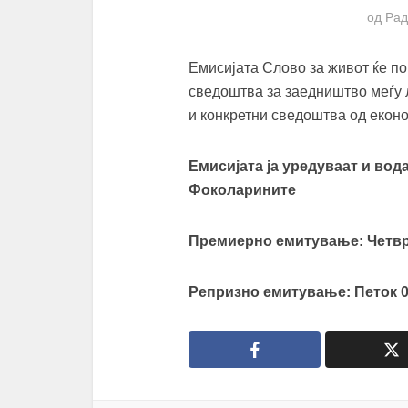
од
Рад
Емисијата Слово за живот ќе п
сведоштва за заедништво меѓу 
и конкретни сведоштва од екон
Емисијата ја уредуваат и вод
Фоколарините
Премиерно емитување: Четврт
Репризно емитување: Петок 00