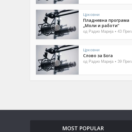
Црковни
Пладневна програма
„Моли и работи“
од
Радио Марија
43 Прег
Црковни
Слово за Бога
од
Радио Марија
39 Прег
MOST POPULAR