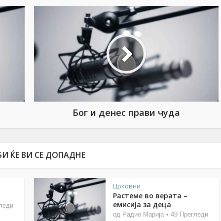
Бог и денес прави чуда
И ЌЕ ВИ СЕ ДОПАДНЕ
Црковни
Растеме во верата –
емисија за деца
леди
од
Радио Марија
49 Прегледи