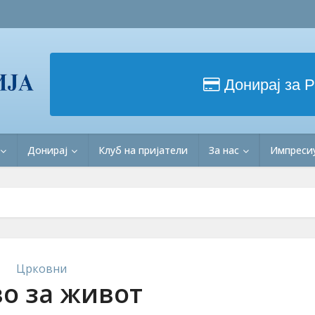
Донирај за 
Донирај
Клуб на пријатели
За нас
Импреси
Црковни
о за живот