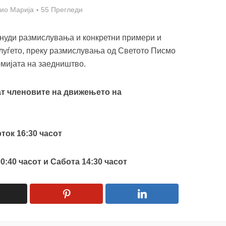
ио Марија
55 Прегледи
онуди размислувања и конкретни примери и
луѓето, преку размислувања од Светото Писмо
омијата на заедништво.
ат членовите на движењето на
ок 16:30 часот
:40 часот и Сабота 14:30 часот