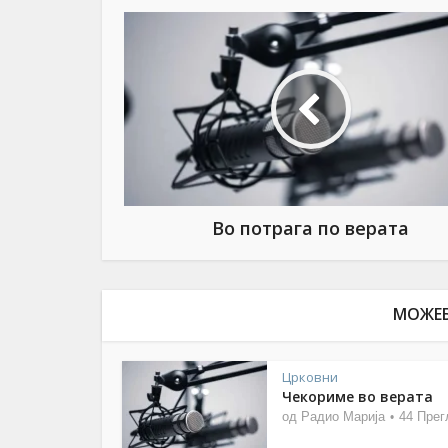
Во потрага по верата
МОЖЕБ
Црковни
Чекориме во верата
од
Радио Марија
44 Прег