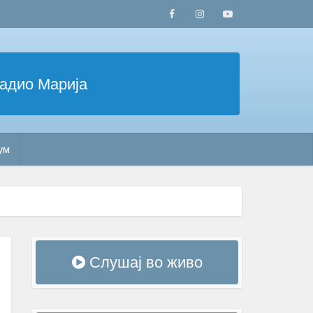
Радио Марија
ум
Слушај во живо