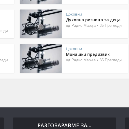
Црковни
Духовна ризница за деца
од
Радио Марија
35 Прегледи
леди
Црковни
Монашки предизвик
леди
од
Радио Марија
35 Прегледи
РАЗГОВАРАВМЕ ЗА…