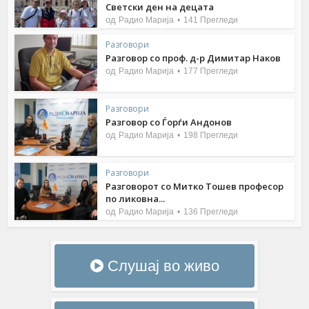
Светски ден на децата
од
Радио Марија
141 Прегледи
Разговори
Разговор со проф. д-р Димитар Наков
од
Радио Марија
177 Прегледи
Разговори
Разговор со Ѓорѓи Андонов
од
Радио Марија
198 Прегледи
Разговори
Разговорот со Митко Тошев професор
по ликовна...
од
Радио Марија
136 Прегледи
Слушај во живо