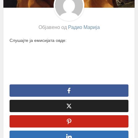
Објавено од
Радио Марија
Слушајте ја емисијата овде: