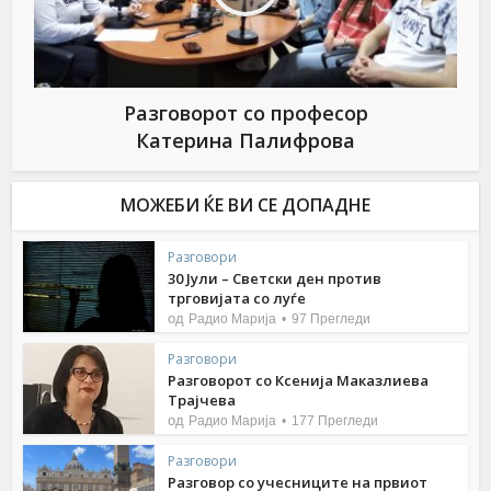
Разговорот со професор
Катерина Палифрова
МОЖЕБИ ЌЕ ВИ СЕ ДОПАДНЕ
Разговори
30 Јули – Светски ден против
трговијата со луѓе
од
Радио Марија
97 Прегледи
Разговори
Разговорот со Ксенија Маказлиева
Трајчева
од
Радио Марија
177 Прегледи
Разговори
Разговор со учесниците на првиот