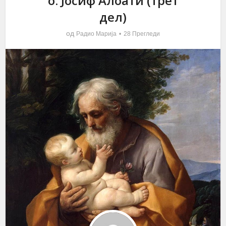
о. Јосиф Алоати (трет
дел)
од
Радио Марија
28 Прегледи