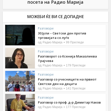
посета на Радио Марија
МОЖЕБИ ЌЕ ВИ СЕ ДОПАДНЕ
Разговори
30 Јули – Светски ден против
трговијата со луѓе
од
Радио Марија
99 Прегледи
Разговори
Разговорот со Ксенија Маказлиева
Трајчева
од
Радио Марија
179 Прегледи
Разговори
Разговор со учесниците на првиот
Светски ден на децата
од
Радио Марија
141 Прегледи
Разговори
Разговор со проф. д-р Димитар Наков
од
Радио Марија
177 Прегледи