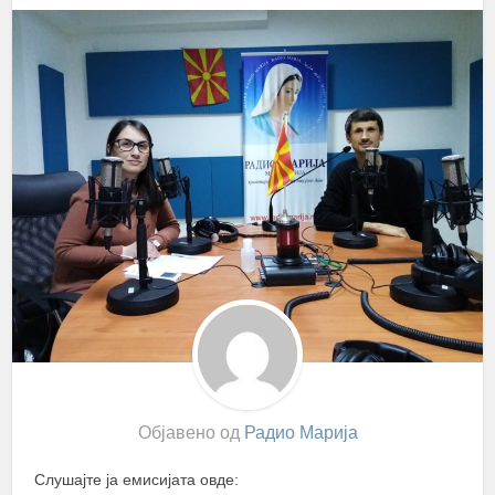
Објавено од
Радио Марија
Слушајте ја емисијата овде: