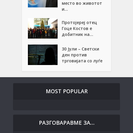
место во животот
и...
Протојереј отец
Гоце Костов е
добитник на...
30 Јули – Светски
ден против
трговијата со луѓе
MOST POPULAR
РАЗГОВАРАВМЕ ЗА…