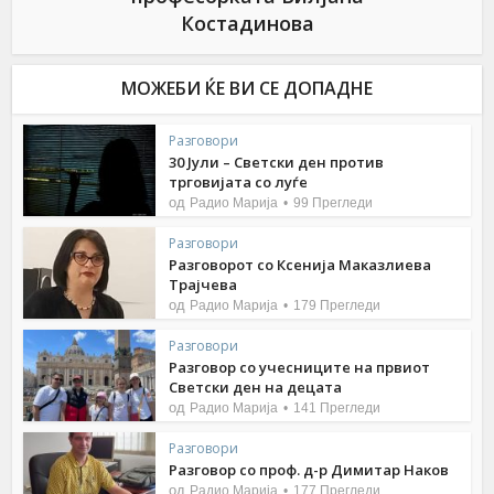
Костадинова
МОЖЕБИ ЌЕ ВИ СЕ ДОПАДНЕ
Разговори
30 Јули – Светски ден против
трговијата со луѓе
од
Радио Марија
99 Прегледи
Разговори
Разговорот со Ксенија Маказлиева
Трајчева
од
Радио Марија
179 Прегледи
Разговори
Разговор со учесниците на првиот
Светски ден на децата
од
Радио Марија
141 Прегледи
Разговори
Разговор со проф. д-р Димитар Наков
од
Радио Марија
177 Прегледи