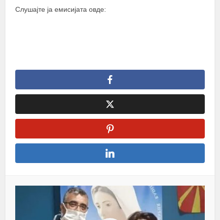
Слушајте ја емисијата овде: