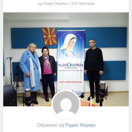
од
Радио Марија
150 Прегледи
Објавено од
Радио Марија