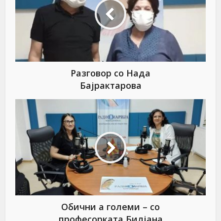
Разговор со Нада
Бајрактарова
Обични а големи – со
професорката Билјана