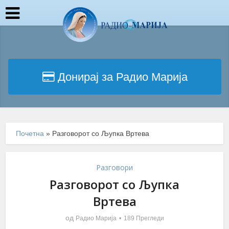
Донирај за Радио Марија
Почетна
»
Разговорот со Љупка Вртева
Разговори
Разговорот со Љупка
Вртева
од
Радио Марија
189 Прегледи