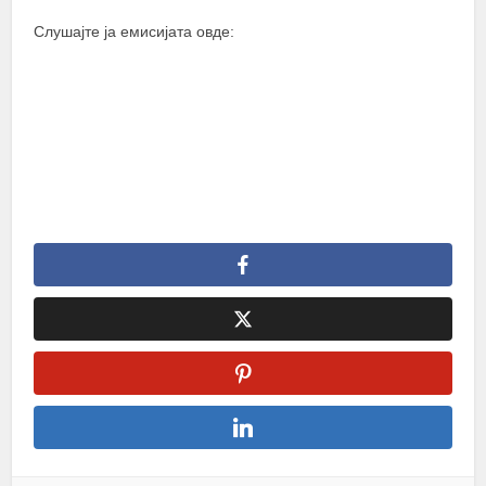
Слушајте ја емисијата овде: