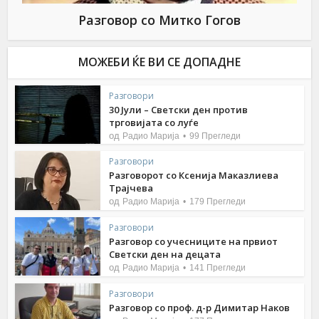
Разговор со Митко Гогов
МОЖЕБИ ЌЕ ВИ СЕ ДОПАДНЕ
Разговори
30 Јули – Светски ден против
трговијата со луѓе
од
Радио Марија
99 Прегледи
Разговори
Разговорот со Ксенија Маказлиева
Трајчева
од
Радио Марија
179 Прегледи
Разговори
Разговор со учесниците на првиот
Светски ден на децата
од
Радио Марија
141 Прегледи
Разговори
Разговор со проф. д-р Димитар Наков