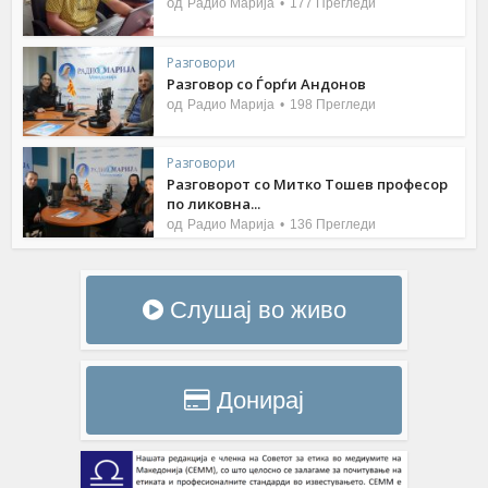
од
Радио Марија
177 Прегледи
Разговори
Разговор со Ѓорѓи Андонов
од
Радио Марија
198 Прегледи
Разговори
Разговорот со Митко Тошев професор
по ликовна...
од
Радио Марија
136 Прегледи
Слушај во живо
Донирај