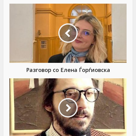
Разговор со Елена Ѓорѓиовска