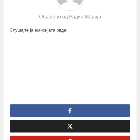
Објавено од
Радио Марија
Слушајте ја емисијата овде: