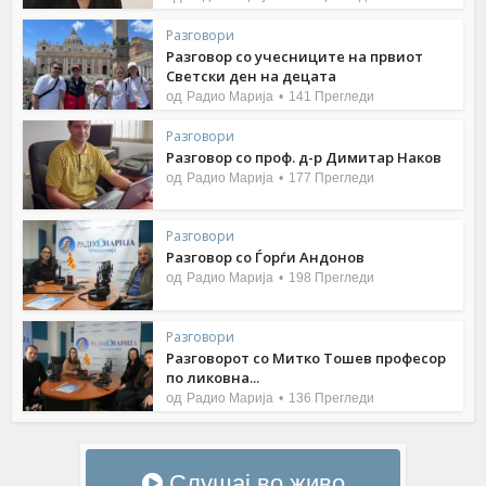
Разговори
Разговор со учесниците на првиот
Светски ден на децата
од
Радио Марија
141 Прегледи
Разговори
Разговор со проф. д-р Димитар Наков
од
Радио Марија
177 Прегледи
Разговори
Разговор со Ѓорѓи Андонов
од
Радио Марија
198 Прегледи
Разговори
Разговорот со Митко Тошев професор
по ликовна...
од
Радио Марија
136 Прегледи
Слушај во живо