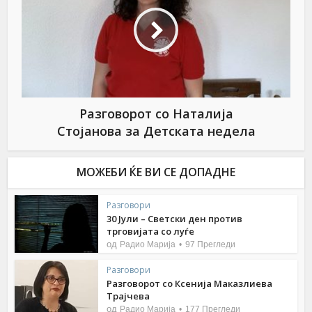
Разговорот со Наталија
Стојанова за Детската недела
МОЖЕБИ ЌЕ ВИ СЕ ДОПАДНЕ
Разговори
30 Јули – Светски ден против
трговијата со луѓе
од
Радио Марија
97 Прегледи
Разговори
Разговорот со Ксенија Маказлиева
Трајчева
од
Радио Марија
177 Прегледи