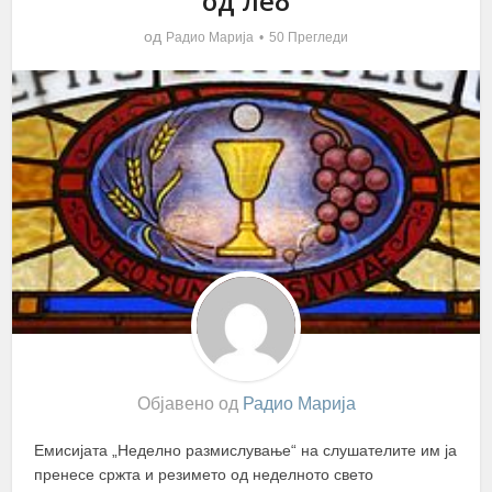
од леб
од
Радио Марија
50 Прегледи
Објавено од
Радио Марија
Емисијата „Неделно размислување“ на слушателите им ја
пренесе сржта и резимето од неделното свето