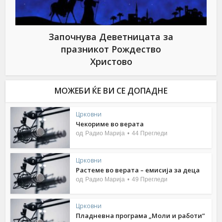
Започнува Деветницата за
празникот Рождество
Христово
МОЖЕБИ ЌЕ ВИ СЕ ДОПАДНЕ
Црковни
Чекориме во верата
од
Радио Марија
44 Прегледи
Црковни
Растеме во верата – емисија за деца
од
Радио Марија
49 Прегледи
Црковни
Пладневна програма „Моли и работи“