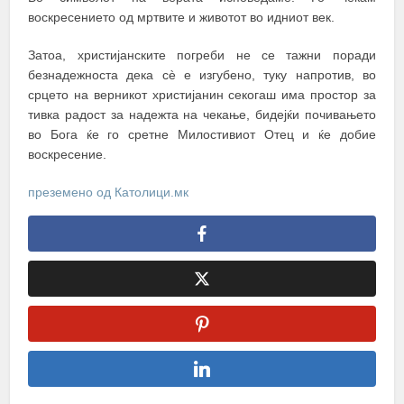
воскресението од мртвите и животот во идниот век.
Затоа, христијанските погреби не се тажни поради
безнадежноста дека сè е изгубено, туку напротив, во
срцето на верникот христијанин секогаш има простор за
тивка радост за надежта на чекање, бидејќи почивањето
во Бога ќе го сретне Милостивиот Отец и ќе добие
воскресение.
преземено од Католици.мк