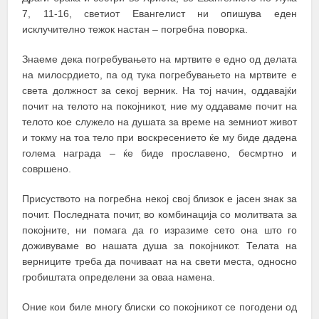
7, 11-16, светиот Евангелист ни опишува еден
исклучително тежок настан – погребна поворка.
Знаеме дека погребувањето на мртвите е едно од делата
на милосрдието, па од тука погребувањето на мртвите е
света должност за секој верник. На тој начин, оддавајќи
почит на телото на покојникот, ние му оддаваме почит на
телото кое служело на душата за време на земниот живот
и токму на тоа тело при воскресението ќе му биде дадена
голема награда – ќе биде прославено, бесмртно и
совршено.
Присуството на погребна некој свој близок е јасен знак за
почит. Последната почит, во комбинација со молитвата за
покојните, ни помага да го изразиме сето она што го
доживуваме во нашата душа за покојникот. Телата на
верниците треба да почиваат на на свети места, односно
гробиштата определени за оваа намена.
Оние кои биле многу блиски со покојникот се погодени од