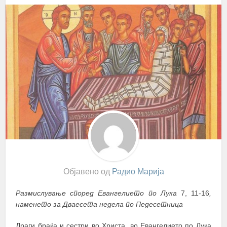
Објавено од
Радио Марија
Размислување според Евангелието по Лука
7, 11-16
,
наменето за Дваесета недела по Педесетница
Драги браќа и сестри во Христа, во Евангелието по Лука