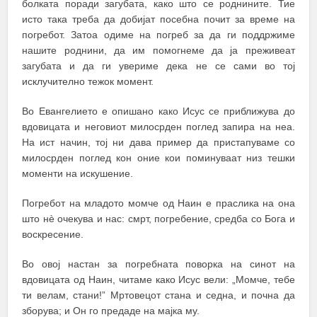
болката поради загубата, како што се роднините. Тие
исто така треба да добијат посебна почит за време на
погребот. Затоа одиме на погреб за да ги поддржиме
нашите роднини, да им помогнеме да ја преживеат
загубата и да ги увериме дека не се сами во тој
исклучително тежок момент.
Во Евангелието е опишано како Исус се приближува до
вдовицата и неговиот милосрден поглед запира на неа.
На ист начин, тој ни дава пример да пристапуваме со
милосрден поглед кон оние кои поминуваат низ тешки
моменти на искушение.
Погребот на младото момче од Наин е праслика на она
што нè очекува и нас: смрт, погребение, средба со Бога и
воскресение.
Во овој настан за погребната поворка на синот на
вдовицата од Наин, читаме како Исус вели: „Момче, тебе
ти велам, стани!” Мртовецот стана и седна, и почна да
зборува; и Он го предаде на мајка му.