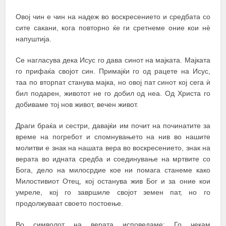
Овој чин е чин на надеж во воскресението и средбата со
сите сакани, кога повторно ќе ги сретнеме оние кои нѐ
напуштија.
Се нагласува дека Исус го дава синот на мајката. Мајката
го прифаќа својот син. Примајќи го од рацете на Исус,
таа по вторпат станува мајка, но овој пат синот кој сега ѝ
бил подарен, животот не го добил од неа. Од Христа го
добиваме тој нов живот, вечен живот.
Драги браќа и сестри, давајќи им почит на починатите за
време на погребот и спомнувањето на нив во нашите
молитви е знак на нашата вера во воскресението, знак на
верата во идната средба и соединување на мртвите со
Бога, дело на милосрдие кое ни помага станеме како
Милостивиот Отец, кој останува жив Бог и за оние кои
умреле, кој го завршиле својот земен пат, но го
продолжуваат своето постоење.
Во символот на верата исповедаме: Го чекам