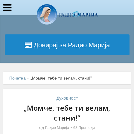
Донирај за Радио Марија
Почетна
»
„Момче, тебе ти велам, стани!”
Духовност
„Момче, тебе ти велам,
стани!”
од
Радио Марија
68 Прегледи