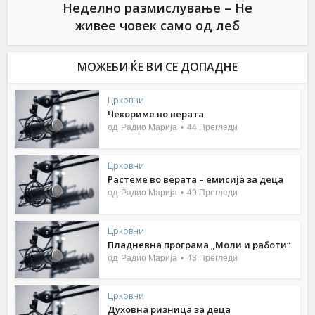
Неделно размислување – Не
живее човек само од леб
МОЖЕБИ ЌЕ ВИ СЕ ДОПАДНЕ
Црковни
Чекориме во верата
од
Радио Марија
44 Прегледи
Црковни
Растеме во верата – емисија за деца
од
Радио Марија
49 Прегледи
Црковни
Пладневна програма „Моли и работи“
од
Радио Марија
43 Прегледи
Црковни
Духовна ризница за деца