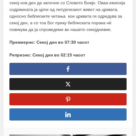
секој нов ден да започне со Словото Божјо. Оваа емисија
содржината ја црпи од литургискиот живот на црквата,
односно библиските читања кои црквата ги одредува за
секој ден, а со тоа Бог преку библиската порака нѐ
повикува да ја спроведеме во нашето секојдневие.
Премиерно: Секој ден во 07:30 часот
Репризно: Секој ден во 02:15 часот