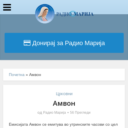
Донирај за Радио Марија
Почетна
»
Амвон
Црковни
Амвон
од
Радио Марија
56 Прегледи
Емисијата Амвон се емитува во утринските часови со цел