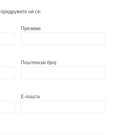
 придружете нѝ се:
Презиме
Поштенски број
E-пошта