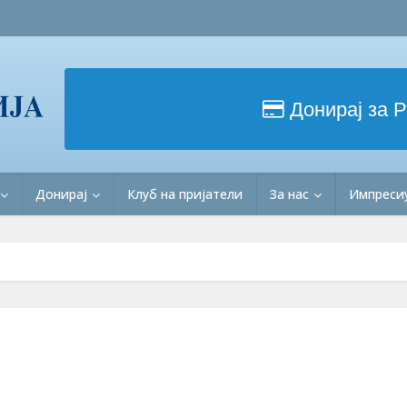
Донирај за 
Донирај
Клуб на пријатели
За нас
Импреси