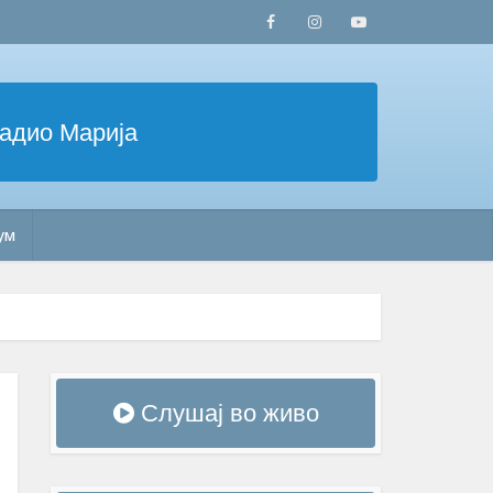
Радио Марија
ум
Слушај во живо