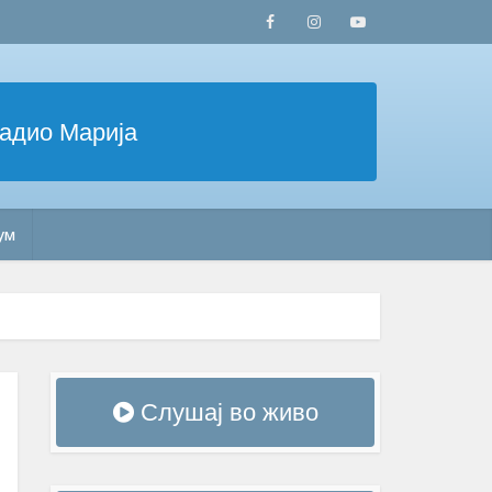
Радио Марија
ум
Слушај во живо