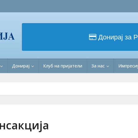
Донирај за 
Донирај
Клуб на пријатели
За нас
Импреси
нсакција