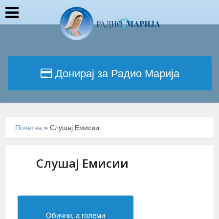
Донирај за Радио Марија
Почетна
»
Слушај Емисии
Слушај Емисии
Обични, а големи