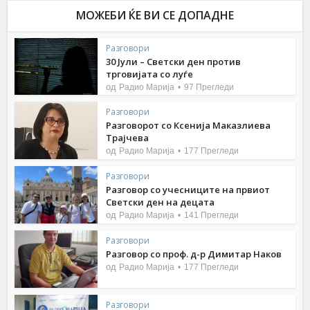
МОЖЕБИ ЌЕ ВИ СЕ ДОПАДНЕ
Разговори
30 Јули – Светски ден против
трговијата со луѓе
од
Радио Марија
97 Прегледи
Разговори
Разговорот со Ксенија Маказлиева
Трајчева
од
Радио Марија
177 Прегледи
Разговори
Разговор со учесниците на првиот
Светски ден на децата
од
Радио Марија
141 Прегледи
Разговори
Разговор со проф. д-р Димитар Наков
од
Радио Марија
177 Прегледи
Разговори