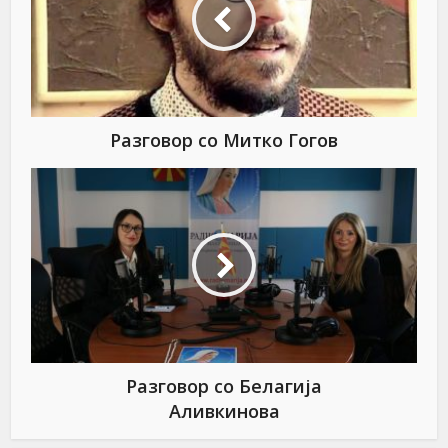
Разговор со Митко Гогов
Разговор со Белагија
Аливкинова