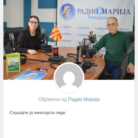
Објавено од
Радио Марија
Слушајте ја емисијата овде: