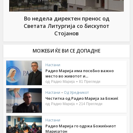
Во недела директен пренос од
Светата Литургија со бискупот
Стојанов
МОЖЕБИ ЌЕ ВИ СЕ ДОПАДНЕ
Настани
Радио Марија има посебно важно
место во животот и...
од
Радио Марија
81 Прегледи
Настани
Од Уредникот
•
Честитка од Радио Марија за Божиќ
од
Радио Марија
214 Прегледи
Настани
Радио Марија го одржа Божиќниот
Маријатон