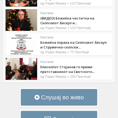
од
Радио Марија
123 Прегледи
Настани
(ВИДЕО) Божиќна честитка на
Скопскиот бискуп и...
од
Радио Марија
120 Прегледи
Настани
Божиќна порака на Скопскиот бискуп
и Струмичко-скопски...
од
Радио Марија
75 Прегледи
Настани
Епископот Стојанов го прими
претставникот на Светското...
од
Радио Марија
100 Прегледи
Слушај во живо